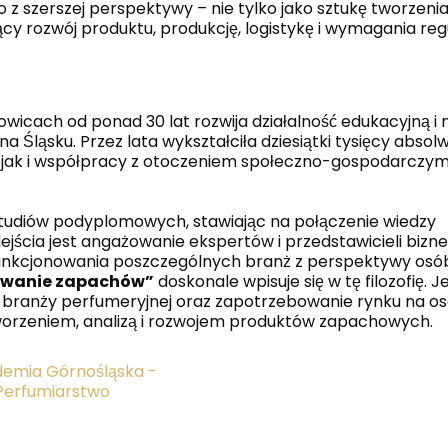
z szerszej perspektywy – nie tylko jako sztukę tworzeni
y rozwój produktu, produkcję, logistykę i wymagania reg
cach od ponad 30 lat rozwija działalność edukacyjną i n
a Śląsku. Przez lata wykształciła dziesiątki tysięcy abso
, jak i współpracy z otoczeniem społeczno-gospodarczym
studiów podyplomowych, stawiając na połączenie wiedzy
cia jest angażowanie ekspertów i przedstawicieli biznes
nkcjonowania poszczególnych branż z perspektywy osó
eowanie zapachów”
doskonale wpisuje się w tę filozofię. J
 branży perfumeryjnej oraz zapotrzebowanie rynku na o
worzeniem, analizą i rozwojem produktów zapachowych.