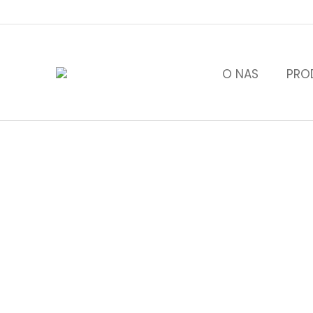
O NAS
PRO
City Cosmetics partne
– kreowanie zapachów