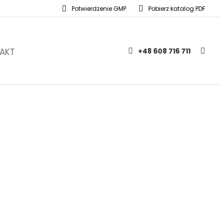
Potwierdzenie GMP
Pobierz katalog PDF
AKT
+48 608 716 711
stwo
kiej