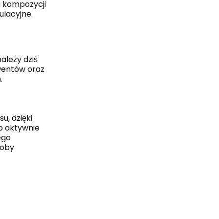
a kompozycji
ulacyjne.
ależy dziś
lwentów oraz
.
u, dzięki
b aktywnie
ego
soby