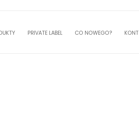
DUKTY
PRIVATE LABEL
CO NOWEGO?
KONT
18 czerwca, 2026
rem kierunku „Perfumiar
” na Akademii Górnośląs