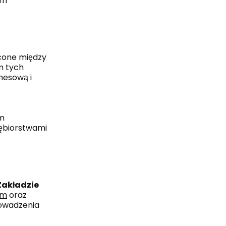
em
cone między
m tych
nesową i
em
iębiorstwami
Zakładzie
um
oraz
rowadzenia