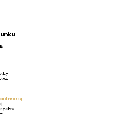
runku
ą
edzy
wość
 pod marką
 i
aspekty