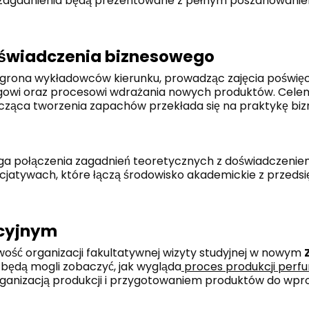
e zagadnienia będą prezentowane z pełnym poszanowani
doświadczenia biznesowego
 grona wykładowców kierunku, prowadząc zajęcia poświę
gowi oraz procesowi wdrażania nowych produktów. Cele
cząca tworzenia zapachów przekłada się na praktykę biz
aga połączenia zagadnień teoretycznych z doświadczeni
cjatywach, które łączą środowisko akademickie z przeds
kcyjnym
ść organizacji fakultatywnej wizyty studyjnej w nowym
 będą mogli zobaczyć, jak wygląda
proces produkcji perf
organizacją produkcji i przygotowaniem produktów do wp