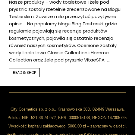
Nasze produkty – wody toaletowe i żele pod
prysznic zostały rzetelnie zrecenzowane na Blogu
Testerskim. Zawsze miło przeczytać pozytywne
opinie. Na popularny blogu Blog Testerski, gdzie
regularnie pojawiają się recenzje produktów
kosmetycznych, pojawiła się ostatnio recenzja
również naszych kosmetyków. Ocenione zostały
wody toaletowe Classic Collection i Homme
Collection oraz żele pod prysznic VitaeSPA …
READ & SHOP
City Cosmetics sp. z o.o., Krasnowolska 30D, 02-849 Warszawa,
Polska, NIP: 521-36-74-972, KRS: 0000515138, REGON:147305725.
Wysokość kapitału zakładowego: 5000,00 zł – zapłacony w całości.
Spółka wpisana do rejestru przedsiębiorców KRS prowadzonego przez